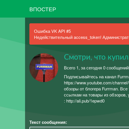
ВПОСТЕР
Ошибка VK API #5
Недействительный access_token! Администрато
Смотри, что купил
Всего 1, за сегодня 0 сообщений
Подписывайтесь на канал Furrma
https://www.youtube.com/chan
обзоры от блогера Furrman. Все
ссылкам на товары из обзоров, 
: http://ali.pub/1epwd0
Текст сообщения: