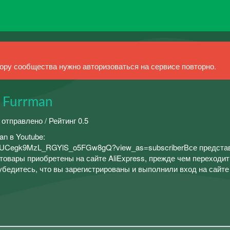
ру сообщества нужно авторизоваться на сервисе повторно.
 Furrman
 отправлено / Рейтинг 0.5
n в Youtube:
nel/UCegk9MzL_RGYlS_o5FGw8gQ?view_as=subscriberВсе предст
 товары приобретены на сайте AliExpress, прежде чем переходит
убедитесь, что вы зарегистрированы и выполнили вход на сайте 