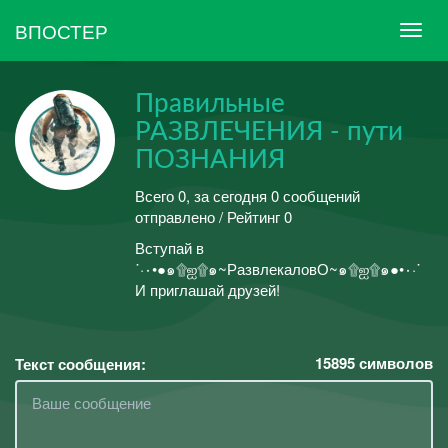
ВПОСТЕР
Правильные
РАЗВЛЕЧЕНИЯ - пути
ПОЗНАНИЯ
Всего 0, за сегодня 0 сообщений
отправлено / Рейтинг 0
Вступай в
˙·٠•●๑۩ஐ۩๑~РазвлекаловО~๑۩ஐ۩๑●•٠·˙
И приглашай друзей!
15895
символов
Текст сообщения: