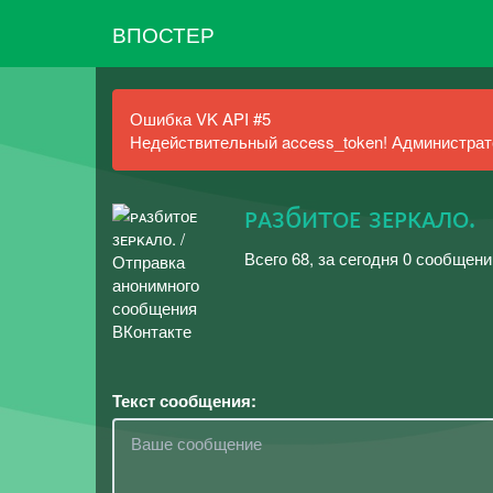
ВПОСТЕР
Ошибка VK API #5
Недействительный access_token! Администрато
ᴘᴀзбитᴏᴇ зᴇᴘᴋᴀлᴏ.
Всего 68, за сегодня 0 сообщени
Текст сообщения: