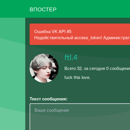
ВПОСТЕР
Ошибка VK API #5
Недействительный access_token! Администрато
ftl.4
Всего 32, за сегодня 0 сообщени
fuck this love.
Текст сообщения: