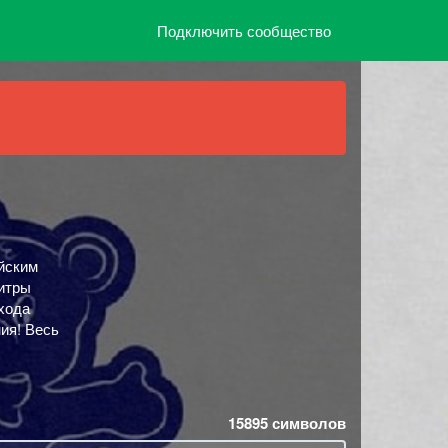
Подключить сообщество
йским
титры
хода
ия! Весь
15895
символов