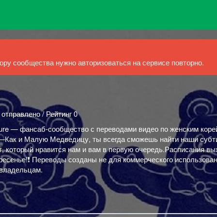
ру сообщества нужно авторизоваться на сервисе повторно.
 отправлено / Рейтинг 0
ure — фансаб-сообщество с переводами видео по женским коре
 —Как и Малую Медведицу, ты всегда сможешь найти наши суб
т, который нравится нам и вам в первую очередь.Расписания вы
ресенье!❗ Переводы созданы не для коммерческого использован
 владельцам.