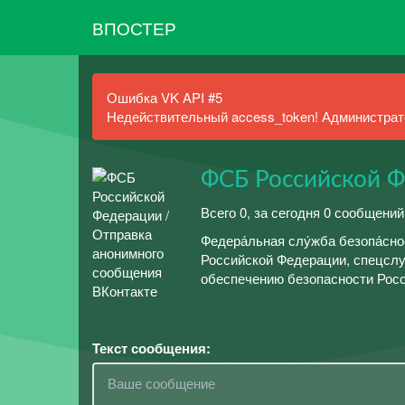
ВПОСТЕР
Ошибка VK API #5
Недействительный access_token! Администрато
ФСБ Российской 
Всего 0, за сегодня 0 сообщений
Федера́льная слу́жба безопа́сн
Российской Федерации, спецсл
обеспечению безопасности Рос
Текст сообщения: