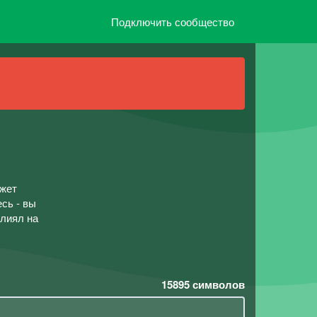
Подключить сообщество
ожет
есь - вы
влиял на
15895
символов