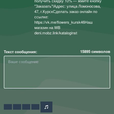
получить скидку 10% — жмите кнопку
"Заказать"!Адрес: улица Ломоносова,
47, г.КурскСделать заказ онлайн по
ссылке:
https://vk.me/flowers_kursk46Наш
магазин на WB
deni.mobz.link/kataloginst
15895
символов
Текст сообщения: