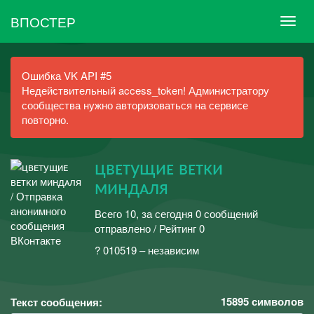
ВПОСТЕР
Ошибка VK API #5
Недействительный access_token! Администратору
сообщества нужно авторизоваться на сервисе
повторно.
цʙᴇᴛущиᴇ ʙᴇᴛᴋи
ᴍиндᴀля
Всего 10, за сегодня 0 сообщений
отправлено / Рейтинг 0
? 010519 – независим
15895
символов
Текст сообщения: