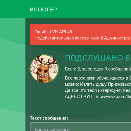
ВПОСТЕР
Ошибка VK API #5
Недействительный access_token! Администрато
ПОДСЛУШАНО В |
Всего 2, за сегодня 0 сообщени
Все персонажи обучающиеся в 
можно: Излить душу Признаться
Да всё что тебя интересует, бе
АДРЕС ГРУППЫ www.vk.com/fle
Текст сообщения: