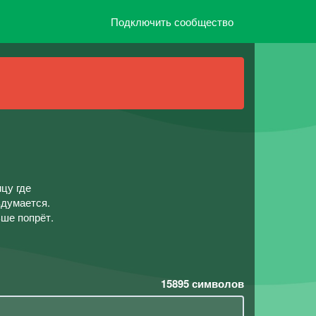
Подключить сообщество
цу где
здумается.
ьше попрёт.
15895
символов