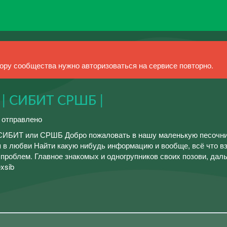
ру сообщества нужно авторизоваться на сервисе повторно.
 СИБИТ СРШБ |
й отправлено
СИБИТ или СРШБ Добро пожаловать в нашу маленькую песочни
 в любви Найти какую нибудь информацию и вообще, всё что в
з проблем. Главное знакомых и одногрупников своих позови, дал
xsib