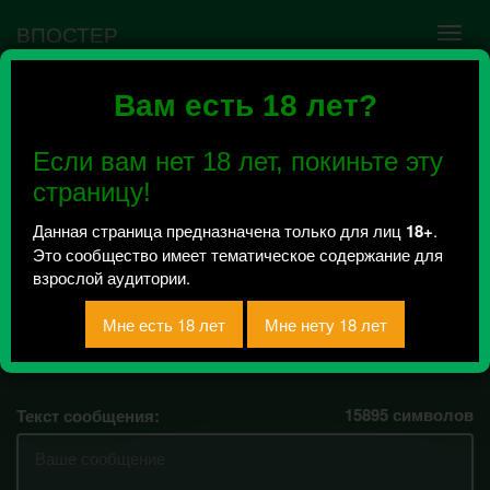
ВПОСТЕР
Вам есть 18 лет?
Ошибка VK API #5
Недействительный access_token! Администратору
Если вам нет 18 лет, покиньте эту
сообщества нужно авторизоваться на сервисе
повторно.
страницу!
Данная страница предназначена только для лиц
18+
.
Это сообщество имеет тематическое содержание для
интересная сперма
взрослой аудитории.
Всего 1, за сегодня 0 сообщений
отправлено / Рейтинг 0.5
15895
символов
Текст сообщения: