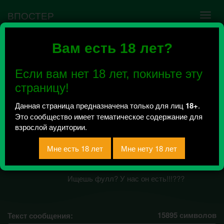
ВПОСТЕР
Вам есть 18 лет?
Ошибка VK API #5
Недействительный access_token! Администратору
Если вам нет 18 лет, покиньте эту
сообщества нужно авторизоваться на сервисе
повторно.
страницу!
Данная страница предназначена только для лиц
18+
.
Это сообщество имеет тематическое содержание для
ОСТРЫЙ ФУЛЛ (18+)
взрослой аудитории.
Всего 0, за сегодня 0 сообщений
отправлено / Рейтинг 0
Ищешь фулл? У нас он есть!!!???
15895
символов
Текст сообщения: