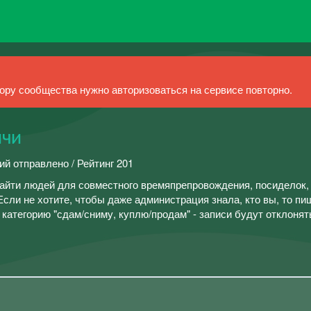
ру сообщества нужно авторизоваться на сервисе повторно.
ичи
ий отправлено / Рейтинг 201
айти людей для совместного времяпрепровождения, посиделок,
Если не хотите, чтобы даже администрация знала, кто вы, то пи
категорию "сдам/сниму, куплю/продам" - записи будут отклонят