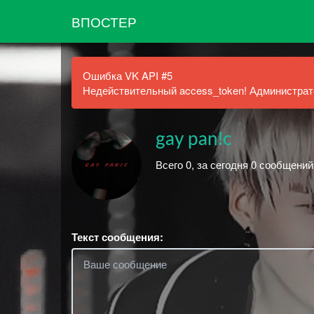
ВПОСТЕР
Ошибка VK API #5
Недействительный access_token! Администрато
gay pan!c
Всего 0, за сегодня 0 сообщений
Текст сообщения: