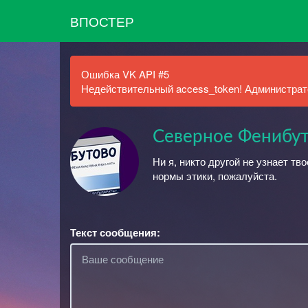
ВПОСТЕР
Ошибка VK API #5
Недействительный access_token! Администрато
Северное Фенибу
Ни я, никто другой не узнает тв
нормы этики, пожалуйста.
Текст сообщения: