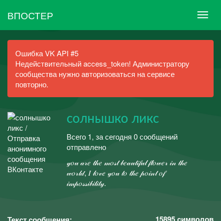
ВПОСТЕР
Ошибка VK API #5
Недействительный access_token! Администратору
сообщества нужно авторизоваться на сервисе
повторно.
солнышко ликс
Всего 1, за сегодня 0 сообщений
отправлено
𝓎𝑜𝓊 𝒶𝓇𝑒 𝓉𝒽𝑒 𝓂𝑜𝓈𝓉 𝒷𝑒𝒶𝓊𝓉𝒾𝒻𝓊𝓁 𝒻𝓁𝑜𝓌𝑒𝓇 𝒾𝓃 𝓉𝒽𝑒
𝓌𝑜𝓇𝓁𝒹, 𝐼 𝓁𝑜𝓋𝑒 𝓎𝑜𝓊 𝓉𝑜 𝓉𝒽𝑒 𝓅𝑜𝒾𝓃𝓉 𝑜𝒻
𝒾𝓂𝓅𝑜𝓈𝓈𝒾𝒷𝒾𝓁𝒾𝓉𝓎.
15895
символов
Текст сообщения: