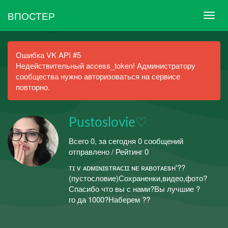
ВПОСТЕР
Ошибка VK API #5
Недействительный access_token! Администратору
сообщества нужно авторизоваться на сервисе
повторно.
Pustosloviе♡
Всего 0, за сегодня 0 сообщений
отправлено / Рейтинг 0
ᴛɪ ᴠ ᴀᴅᴍɪɴɪsᴛʀᴀᴄɪɪ ɴᴇ ʀᴀʙᴏᴛᴀᴇsʜ'??
(пустословие)Сохраненки,видео,фото?
Спасибо что вы с нами?Вы лучшие ?
го да 1000?Наберем ??