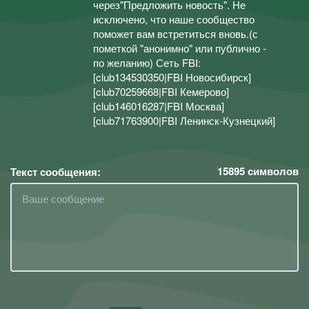
через"Предложить новость". Не
исключено, что наше сообщество
поможет вам встретиться вновь.(с
пометкой "анонимно" или публично -
по желанию) Сеть FBI:
[club134530350|FBI Новосибирск]
[club70259668|FBI Кемерово]
[club146016287|FBI Москва]
[club71763900|FBI Ленинск-Кузнецкий]
15895
символов
Текст сообщения: