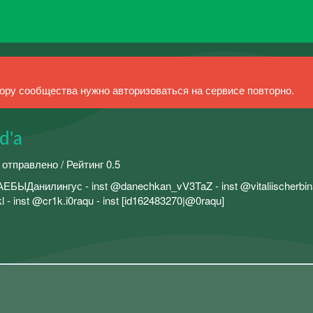
ру сообщества нужно авторизоваться на сервисе повторно.
d'a
 отправлено / Рейтинг 0.5
нилингус - inst @danechkan_vV3TaZ - inst @vitaliischerbi
- inst @cr1k.i0raqu - inst [id162483270|@0raqu]