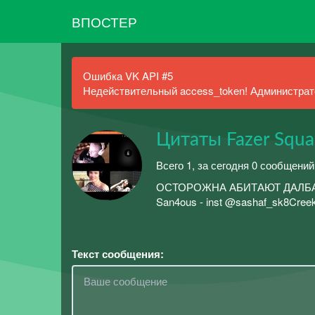
ВПОСТЕР
Ошибка VK API #5
Недействительный access_token! Администрато
Цитаты Fazer Squa
Всего 1, за сегодня 0 сообщений
ОСТОРОЖНА АБИТАЮТ ДАЛБАЕБЫДа
San4ous - inst @sashaf_sk8Creekl 
Текст сообщения: