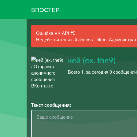
ВПОСТЕР
Ошибка VK API #5
Недействительный access_token! Администрато
кей (ex. the9)
Всего 1, за сегодня 0 сообщени
Текст сообщения: