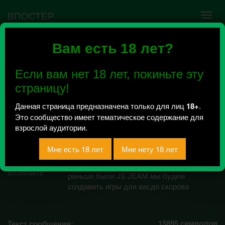
ВПОСТЕР
Вам есть 18 лет?
Ошибка VK API #5
Недействительный access_token! Администратору
Если вам нет 18 лет, покиньте эту
сообщества нужно авторизоваться на сервисе
повторно.
страницу!
Данная страница предназначена только для лиц
18+
.
Это сообщество имеет тематическое содержание для
Fantazy Team 2018
взрослой аудитории.
Всего 1, за сегодня 0 сообщений
отправлено / Рейтинг 0.5
Привет это команда Fantazy Team
раньше были JS JEAM мы будем
создавать игры для васдо скорова
15895
символов
Текст сообщения: