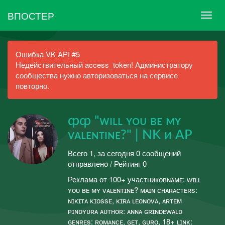
ВПОСТЕР
Ошибка VK API #5
Недействительный access_token! Администратору
сообщества нужно авторизоваться на сервисе
повторно.
ȹȹ "ᴡɪʟʟ ʏᴏᴜ ʙᴇ ᴍʏ
ᴠᴀʟᴇɴᴛɪɴᴇ?" | NK и AP
Всего 1, за сегодня 0 сообщений
отправлено / Рейтинг 0
Реклама от 100+ участниковɴᴀᴍᴇ: ᴡɪʟʟ
ʏᴏᴜ ʙᴇ ᴍʏ ᴠᴀʟᴇɴᴛɪɴᴇ? ᴍᴀɪɴ ᴄʜᴀʀᴀᴄᴛᴇʀs:
ɴɪᴋɪᴛᴀ ᴋɪᴏssᴇ, ᴋɪʀᴀ ʟᴇᴏɴᴏᴠᴀ, ᴀʀᴛᴇᴍ
ᴘɪɴᴅʏᴜʀᴀ ᴀᴜᴛʜᴏʀ: ᴀɴɴᴀ ɢʀɪɴᴅᴇᴡᴀʟᴅ
ɢᴇɴʀᴇs: ʀᴏᴍᴀɴᴄᴇ, ɢᴇᴛ, ɢᴜʀᴏ, 18+ ʟɪɴᴋ: