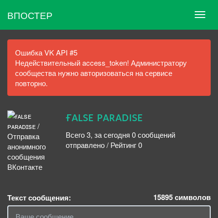
ВПОСТЕР
Ошибка VK API #5
Недействительный access_token! Администратору
сообщества нужно авторизоваться на сервисе
повторно.
ғᴀʟsᴇ ᴘᴀʀᴀᴅɪsᴇ
Всего 3, за сегодня 0 сообщений
отправлено / Рейтинг 0
15895
символов
Текст сообщения: