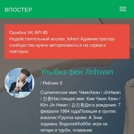
ВПОСТЕР
Ошибка VK API #5
Недействительный access_token! Администратору
сообщества нужно авторизоваться на сервисе
повторно.
Улыбка феи Jinhwan
/ Рейтинг 0
Cценическое имя: ЧжинХван / JinHwan
/ 진환Настоящее имя: Ким Чжин Хван /
Kim Jin Hwan / 김진환Дата рождения: 7
февраля 1994 годаПозиция в группе:
вокалистГруппа крови: A Знак
зодиака: ВодолейХобби: игра на
гитаре и трубе, плавание