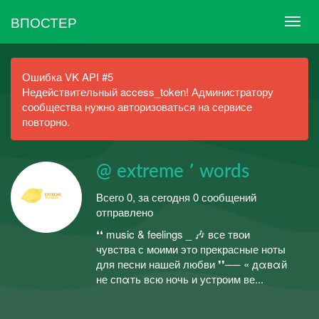
ВПОСТЕР
Ошибка VK API #5
Недействительный access_token! Администратору
сообщества нужно авторизоваться на сервисе
повторно.
ㅤㅤㅤ@ extreme ՚ words
Всего 0, за сегодня 0 сообщений
отправлено
ㅤㅤㅤㅤㅤㅤㅤㅤㅤㅤㅤㅤㅤㅤㅤㅤㅤㅤㅤㅤㅤㅤㅤ❛❛ music & feelings _ 🎶 все твои
чувства с моими это прекрасные ноты
для песни нашей любви ❜❜ㅤㅤㅤ── « дαвαй
не спαть всю ночь и устроим ве...