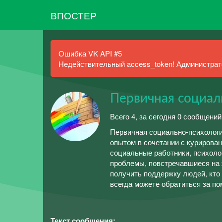
ВПОСТЕР
Ошибка VK API #5
Недействительный access_token! Администрато
Первичная социал
Всего 4, за сегодня 0 сообщений
Первичная социально-психолог
опытом в сочетании с курирова
социальные работники, психол
проблемы, повстречавшиеся на 
получить поддержку людей, кто 
всегда можете обратиться за п
Текст сообщения: