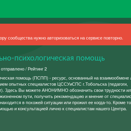
ру сообщества нужно авторизоваться на сервисе повторно.
ьно-психологическая помощь
 отправлено / Рейтинг 2
ическая помощь (ПСПП) - ресурс, основанный на взаимообмене
нием опытных специалистов ЦССУиСПС г.Тобольска (педагоги,
ог). Здесь Вы можете АНОНИМНО обозначить свои трудности и
жизненном пути, получить рекомендацию и мнение от специалис
находится в похожей ситуации или прожил ее когда-то. Кроме то
омощью и консультацией лично к специалистам нашего Центра.