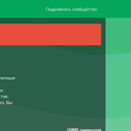
Подключить сообщество
 личным
ли
тов,
го, Вы
15895
символов