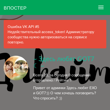
ВПОСТЕР
Ошибка VK API #5
Недействительный access_token! Администратору
сообщества нужно авторизоваться на сервисе
повторно.
~ Здесь любят GOT7
☾ ~
Всего 23, за сегодня 0 сообщений
отправлено / Рейтинг 1
Привет от админки Здесь любят EXO
и GOT7:)) О чем хочешь поговорить?
Что спросить? :))