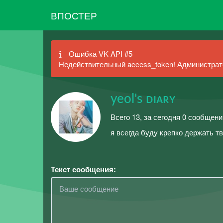
ВПОСТЕР
Ошибка VK API #5
Недействительный access_token! Администрато
yeol's ᴅɪᴀʀʏ
Всего 13, за сегодня 0 сообщени
я всегда буду крепко держать т
Текст сообщения: