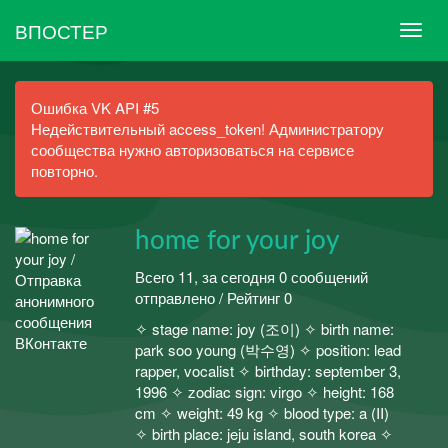
ВПОСТЕР
Ошибка VK API #5
Недействительный access_token! Администратору
сообщества нужно авторизоваться на сервисе
повторно.
home for your joy
Всего 11, за сегодня 0 сообщений
отправлено / Рейтинг 0
✧ stage name: joy (조이) ✧ birth name:
park soo young (박수영) ✧ position: lead
rapper, vocalist ✧ birthday: september 3,
1996 ✧ zodiac sign: virgo ✧ height: 168
cm ✧ weight: 49 kg ✧ blood type: a (II)
✧ birth place: jeju island, south korea ✧