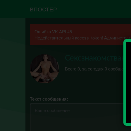
ВПОСТЕР
Ошибка VK API #5
Недействительный access_token! Администрато
Сексзнакомстваю
Всего 0, за сегодня 0 сообщений
Текст сообщения: