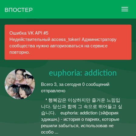
ВПОСТЕР
Ошибка VK API #5
Недействительный access_token! Администратору
сообщества нужно авторизоваться на сервисе
повторно.
⠀ euphoria: addiction
Всего 3, за сегодня 0 сообщений
отправлено
⠀ ❛ 행복감은 이상하지만 즐거운 느낌입
니다. 당신과 함께 그 속으로 뛰어들고 싶
습니다.⠀ euphoria: addiction (эйфория
эдикшн.) - история о парнях, которые
решили забыться, использовав не
особо ...