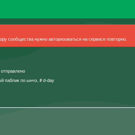
ру сообщества нужно авторизоваться на сервисе повторно.
й отправлено
 паблик по ынчэ, # d-day