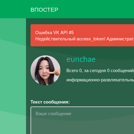
ВПОСТЕР
Ошибка VK API #5
Недействительный access_token! Администрато
eunchae
Всего 0, за сегодня 0 сообщени
информационно-развлекательный
Текст сообщения: