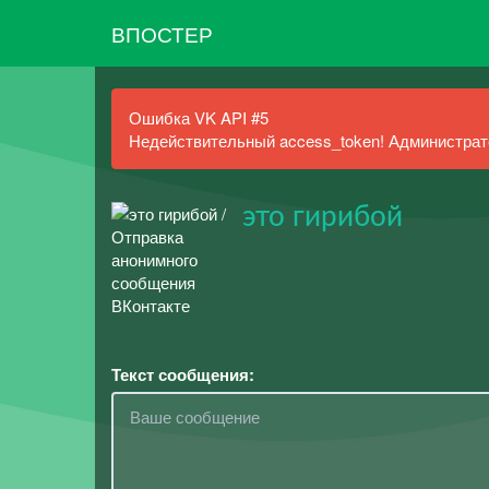
ВПОСТЕР
Ошибка VK API #5
Недействительный access_token! Администрато
это гирибой
Текст сообщения: