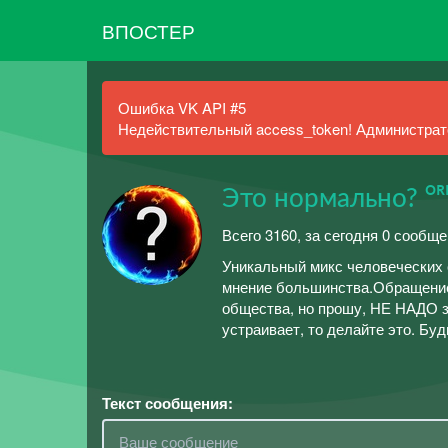
ВПОСТЕР
Ошибка VK API #5
Недействительный access_token! Администрато
Это нормально? ᴼᴿᴵᴳ
Всего 3160, за сегодня 0 сообще
Уникальный микс человеческих 
мнение большинства.Обращение 
общества, но прошу, НЕ НАДО з
устраивает, то делайте это. Бу
Текст сообщения: