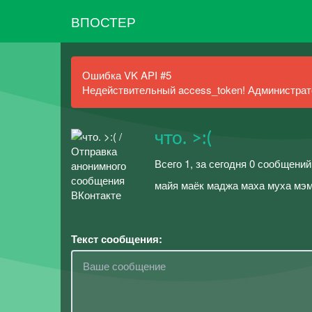
ВПОСТЕР
Ошибка VK API #5
Недействительный access_token! Администрато
что. >:(
Всего 1, за сегодня 0 сообщений
майя маёк маджа маха муха мэм
Текст сообщения: