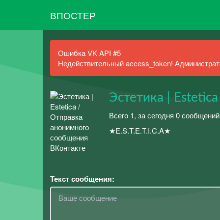
ВПОСТЕР
Ошибка VK API #5
Недействительный access_token! Администрато
Эстетика | Estetica
Всего 1, за сегодня 0 сообщений
★E.S.T.E.T.I.C.A★
Текст сообщения: