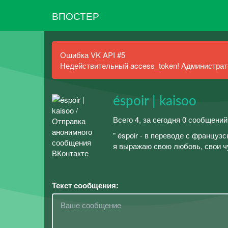
ВПОСТЕР
Ошибка VK API #5
Недействительный access_token! Администрато
éspoir | kaisoo
Всего 4, за сегодня 0 сообщений
" éspoir - в переводе с француз
я выражаю свою любовь, свои чу
Текст сообщения: