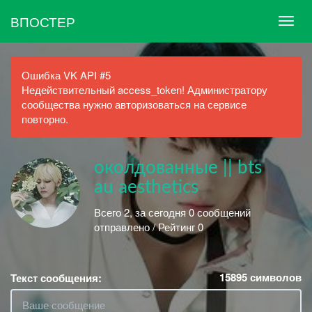
ВПОСТЕР
Ошибка VK API #5
Недействительный access_token! Администратору
сообщества нужно авторизоваться на сервисе
повторно.
околдованные || bts
au aesthetics
Всего 2, за сегодня 0 сообщений
отправлено / Рейтинг 0
15895
символов
Текст сообщения: