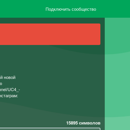
Подключить сообщество
ей новой
ю
nnel/UC4_-
нстаграм:
15895
символов