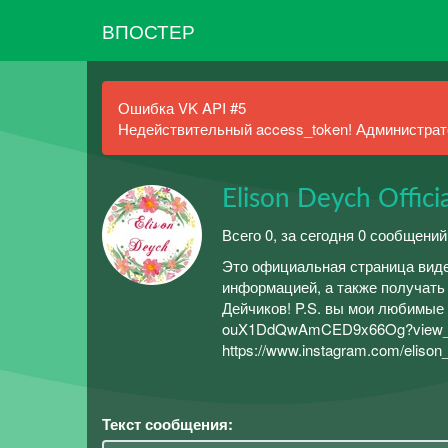
ВПОСТЕР
Ошибка VK API #5
Недействительный access_token! Администрато
Elison Deych Officia
Всего 0, за сегодня 0 сообщений
Это официальная страница видео
информацией, а также получать
Дейчиков! P.S. вы мои любимые 
ouX1DdQwAmCED9x66Og?view_as=s
https://www.instagram.com/elison
Текст сообщения: