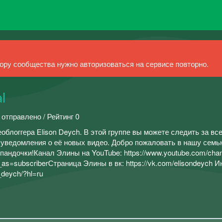
ру сообщества нужно авторизоваться на сервисе повторно.
l
 отправлено / Рейтинг 0
блоггера Elison Deych. В этой группе вы можете следить за вс
 уведомления о её новых видео. Добро пожаловать в нашу семь
пандочки!Канал Элины нa YouTube: https://www.youtube.com/cha
ubscriberСтраница Элины в вк: https://vk.com/elisondeych И
_deych/?hl=ru