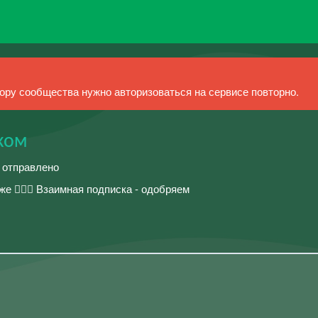
ру сообщества нужно авторизоваться на сервисе повторно.
ком
й отправлено
ниже 🧝🏼‍♀️ Взаимная подписка - одобряем