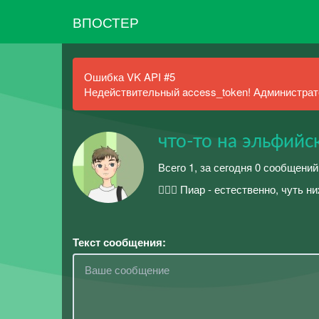
ВПОСТЕР
Ошибка VK API #5
Недействительный access_token! Администрато
что-то на эльфийс
Всего 1, за сегодня 0 сообщени
🧝🏼‍♂️ Пиар - естественно, чуть 
Текст сообщения: