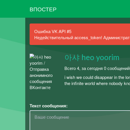
ВПОСТЕР
Ошибка VK API #5
Недействительный access_token! Администрато
아샤 heo yoorim
Всего 4, за сегодня 0 сообщений
i wish we could disappear in the lon
the infinite world where nobody k
Текст сообщения: