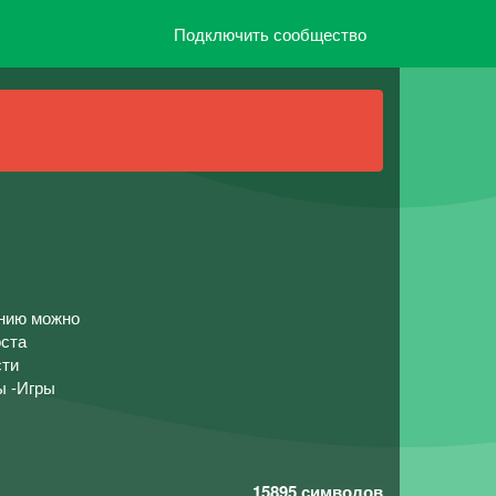
Подключить сообщество
анию можно
оста
сти
ы -Игры
15895
символов