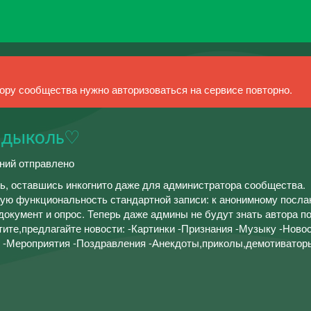
ру сообщества нужно авторизоваться на сервисе повторно.
ндыколь♡
ений отправлено
ь, оставшись инкогнито даже для администратора сообщества.
ую функциональность стандартной записи: к анонимному посл
 документ и опрос. Теперь даже админы не будут знать автора п
ите,предлагайте новости: -Картинки -Признания -Музыку -Ново
 -Мероприятия -Поздравления -Анекдоты,приколы,демотиватор