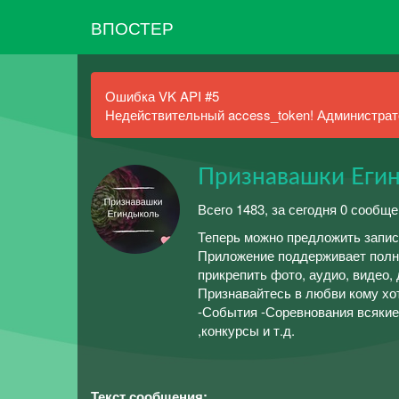
ВПОСТЕР
Ошибка VK API #5
Недействительный access_token! Администрато
Признавашки Еги
Всего 1483, за сегодня 0 сообщ
Теперь можно предложить запис
Приложение поддерживает полн
прикрепить фото, аудио, видео,
Признавайтесь в любви кому хот
-События -Соревнования всякие
,конкурсы и т.д.
Текст сообщения: