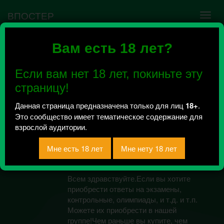
ВПОСТЕР
Вам есть 18 лет?
Ошибка VK API #5
Недействительный access_token! Администратору
Если вам нет 18 лет, покиньте эту
сообщества нужно авторизоваться на сервисе
повторно.
страницу!
Данная страница предназначена только для лиц
18+
.
Это сообщество имеет тематическое содержание для
Умникум ЕГЭОГЭ
взрослой аудитории.
20182019
Всего 1, за сегодня 0 сообщений
отправлено / Рейтинг 0.5
Всем здравствуйте.Если вы хотите
приобрести ответы на экзамены,
контрольные, олимпиады, и т.д. и т.п.
Можете их приобрести в нашей
группе!Чем раньше вы купите, чем