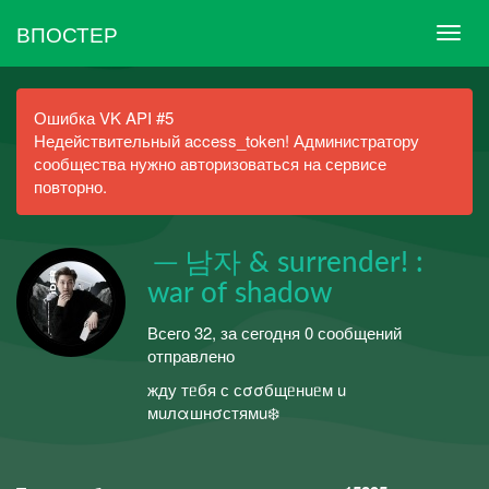
ВПОСТЕР
Ошибка VK API #5
Недействительный access_token! Администратору
сообщества нужно авторизоваться на сервисе
повторно.
ㅤ ─ 남자 & surrender! :
war of shadow
Всего 32, за сегодня 0 сообщений
отправлено
жду тᥱбя с сσσбщᥱнuᥱм u
мuлαшнσстямu❄️