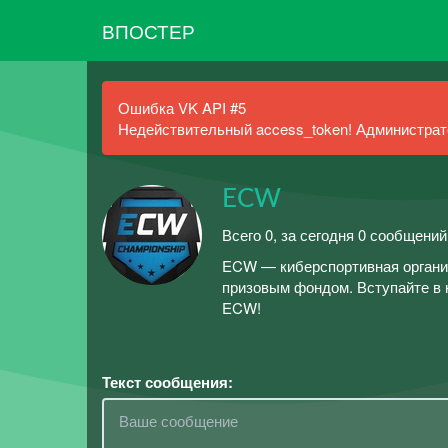
ВПОСТЕР
Ошибка VK API #5
Недействительный access_token! Администрато
ECW
Всего 0, за сегодня 0 сообщений
ECW — киберспортивная организ
призовым фондом. Вступайте в н
ECW!
Текст сообщения: