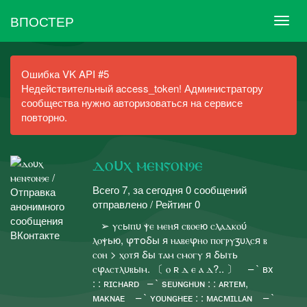
ВПОСТЕР
Ошибка VK API #5
Недействительный access_token! Администратору
сообщества нужно авторизоваться на сервисе
повторно.
ⲇⲟυⲭ ⲙⲉⲛⲋⲟⲛⳋⲉ
Всего 7, за сегодня 0 сообщений
отправлено / Рейтинг 0
ㅤ ㅤ ㅤㅤ ㅤㅤ➢ ⲩⲥыⲡυ ⲯⲉ ⲙⲉⲏя ⲥⲃⲟⲉю ⲥⲗⲁⲇⲕⲟύ
ⲗⲟⲯью, ⳡⲧⲟⳝы я ⲏⲁⲃⲉⳡⲏⲟ ⲡⲟⲅⲣⲩⳅυⲗⲥя ⲃ
ⲥⲟⲏ > ⲭⲟⲧя ⳝы ⲧⲁⲙ ⲥⲙⲟⲅⲩ я ⳝыⲧь
ⲥⳡⲁⲥⲧⲗυⲃыⲙ. 〔 ⲟ ʀ ⲇ ⲉ ⲁ ⲇ?.. 〕 ㅤ ㅤ ㅤㅤ ㅤㅤ– ` ʙx
: : ʀɪᴄʜᴀʀᴅㅤ ㅤㅤ ㅤㅤ – ` sᴇᴜɴɢʜᴜɴ : : ᴀʀᴛᴇᴍ,
ᴍᴀᴋɴᴀᴇ ㅤ ㅤ ㅤㅤ ㅤㅤ– ` ʏᴏᴜɴɢʜᴇᴇ : : ᴍᴀᴄᴍɪʟʟᴀɴ ㅤ ㅤ ㅤㅤ ㅤㅤ– `