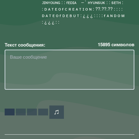
ᴊɪɴʏᴏᴜɴɢ : : ғᴇᴅɪᴀ ㅤ ㅤ ㅤㅤ ㅤㅤ– ` ʜʏᴜɴsᴜᴋ : : sᴇᴛʜ :
: ᴅ ᴀ ᴛ ᴇ ᴏ ғ ᴄ ʀ ᴇ ᴀ ᴛ ɪ ᴏ ɴ : ??.??.?? : : : :
ᴅ ᴀ ᴛ ᴇ ᴏ ғ ᴅ ᴇ ʙ ᴜ ᴛ : ¿ ¿ ¿ : : : : ғ ᴀ ɴ ᴅ ᴏ ᴍ
: ¿ ¿ ¿ : :
15895
символов
Текст сообщения: