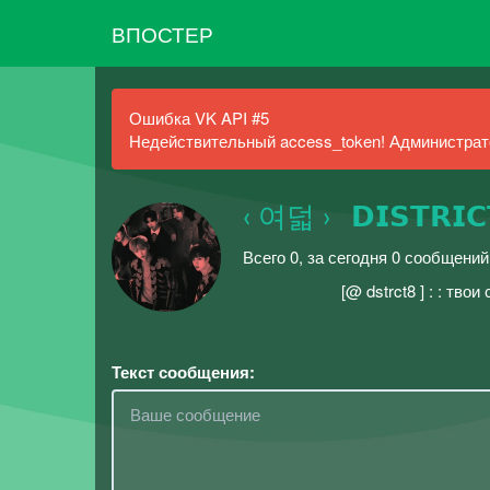
ВПОСТЕР
Ошибка VK API #5
Недействительный access_token! Администрато
‹ 여덟 ›⠀𝗗𝗜𝗦𝗧𝗥𝗜
Всего 0, за сегодня 0 сообщени
ᅠᅠ ᅠᅠ [@ dstrct8 ] : : твои
Текст сообщения: