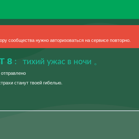
ру сообщества нужно авторизоваться на сервисе повторно.
𝗖𝗧 𝟴 :⠀тихий ужас в ночи 。
й отправлено
 страхи станут твоей гибелью.ᅠᅠ ᅠᅠ