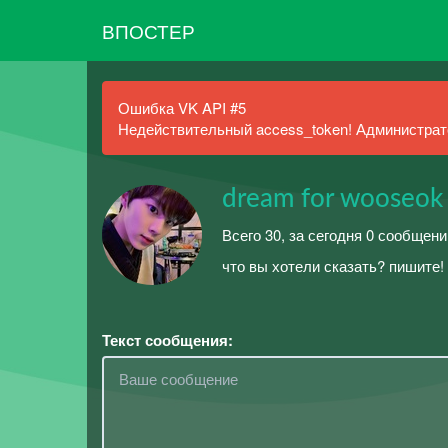
ВПОСТЕР
Ошибка VK API #5
Недействительный access_token! Администрато
dream for wooseok 
Всего 30, за сегодня 0 сообщен
что вы хотели сказать? пишите!
Текст сообщения: