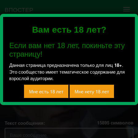
ВПОСТЕР
Вам есть 18 лет?
Ошибка VK API #5
Недействительный access_token! Администратору
Если вам нет 18 лет, покиньте эту
сообщества нужно авторизоваться на сервисе
повторно.
страницу!
Данная страница предназначена только для лиц
18+
.
Это сообщество имеет тематическое содержание для
сегодня мы дрочим
взрослой аудитории.
на гэвина рида
Всего 63, за сегодня 0 сообщений
отправлено
15895
символов
Текст сообщения: