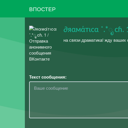
ВПОСТЕР
∂яαмάтιcα ˚.*ೃ cɦ. 
на связи драматикa! жду ваших
Текст сообщения: